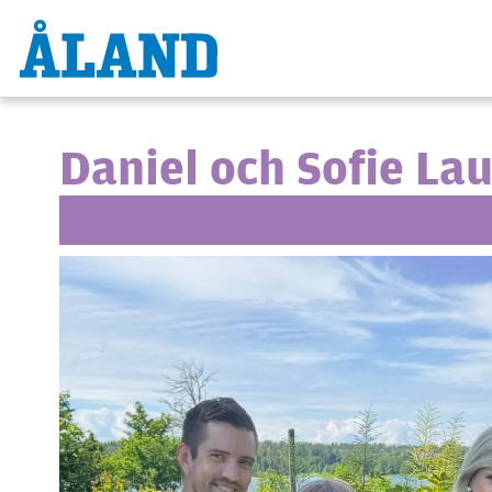
Hoppa
till
huvudinnehåll
Daniel och Sofie La