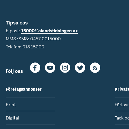
Tipsa oss
E-post:
15000@alandstidningen.ax
MMS/SMS: 0457-0015000
Telefon: 018-15000
Följ oss
Företagsannonser
Privat
Print
Förlov
Digital
Tack o