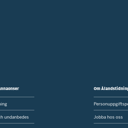
annaonser
Om Ålandstidnin
ning
Personuppgiftspo
ch undanbedes
Jobba hos oss