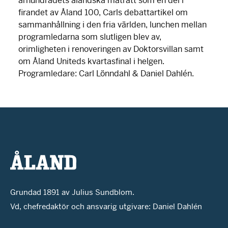
århundradets åländska maträtt som en del i
firandet av Åland 100, Carls debattartikel om
sammanhållning i den fria världen, lunchen mellan
programledarna som slutligen blev av,
orimligheten i renoveringen av Doktorsvillan samt
om Åland Uniteds kvartasfinal i helgen.
Programledare: Carl Lönndahl & Daniel Dahlén.
Grundad 1891 av Julius Sundblom.
Vd, chefredaktör och ansvarig utgivare: Daniel Dahlén