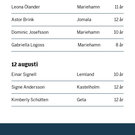
Leona Ölander
Mariehamn
11 år
Astor Brink
Jomala
12 år
Dominic Josefsson
Mariehamn
10 år
Gabriella Logoss
Mariehamn
8 år
12 augusti
Einar Signell
Lemland
10 år
Signe Andersson
Kastelholm
12 år
Kimberly Schütten
Geta
12 år