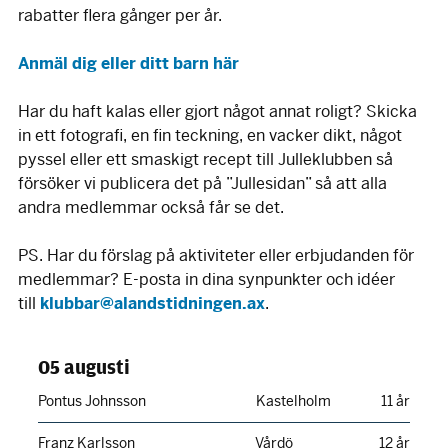
rabatter flera gånger per år.
Anmäl dig eller ditt barn här
Har du haft kalas eller gjort något annat roligt? Skicka
in ett fotografi, en fin teckning, en vacker dikt, något
pyssel eller ett smaskigt recept till Julleklubben så
försöker vi publicera det på ”Jullesidan” så att alla
andra medlemmar också får se det.
PS. Har du förslag på aktiviteter eller erbjudanden för
medlemmar? E-posta in dina synpunkter och idéer
till
klubbar@alandstidningen.ax
.
05 augusti
Pontus Johnsson
Kastelholm
11 år
Franz Karlsson
Vårdö
12 år