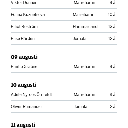
Viktor Donner
Mariehamn
9 år
Polina Kuznetsova
Mariehamn
10 år
Elliot Boström
Hammarland
13 år
Elise Bärdén
Jomala
12 år
09 augusti
Emilio Grabner
Mariehamn
9 år
10 augusti
Adéle Nyroos Örnfeldt
Mariehamn
8 år
Oliver Rumander
Jomala
2 år
11 augusti