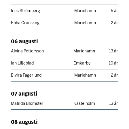
Ines Strömberg
Mariehamn
5 år
Ebba Granskog
Mariehamn
2 år
06 augusti
Alvina Pettersson
Mariehamn
13 år
Ian Liljeblad
Emkarby
10 år
Elvira Fagerlund
Mariehamn
2 år
07 augusti
Matilda Blomster
Kastelholm
13 år
08 augusti